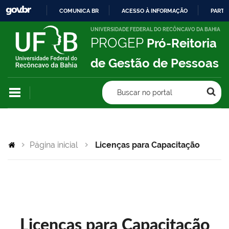
COMUNICA BR
ACESSO À INFORMAÇÃO
PARTI
IR
UNIVERSIDADE FEDERAL DO RECÔNCAVO DA BAHIA
PROGEP
Pró-Reitoria
PARA
O
de Gestão de Pessoas
CONTEÚDO
Buscar no portal
Página inicial
Licenças para Capacitação
Licenças para Capacitação