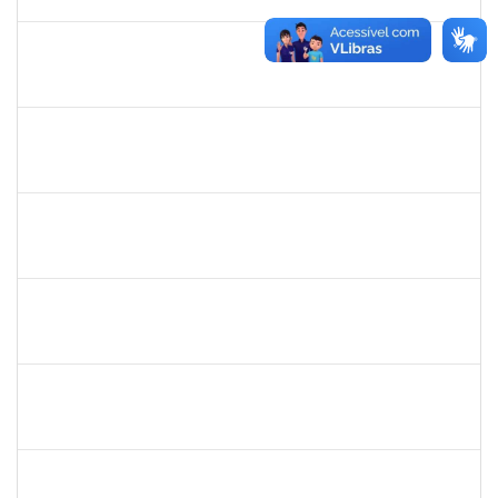
31/03/2025
Concluído
2039817
ALAN AMORIM PINTO
Técnico
23007.00004602/2025-56
17/03/2025
31/03/2025
Concluído
2059124
MARINA MAPURUNGA DE MIRANDA FERREIRA
Docente
23007.00021398/2024-42
10/03/2025
07/06/2025
Concluído
1151118
TEREZA MARIA DUARTE FALCON
Técnico
23007.00020353/2024-30
10/03/2025
07/06/2025
Concluído
12222940
Flávia Conceição dos Santos Henrique
Docente
23007.00020613/2024-91
10/03/2025
07/06/2025
Concluído
1626838
MARCOS OLEGARIO PESSOA GONDIM DE MATOS
Docente
23007.00025412/2024-13
10/03/2025
07/06/2025
Concluído
1838559
IVANA TAVARES MURICY
Docente