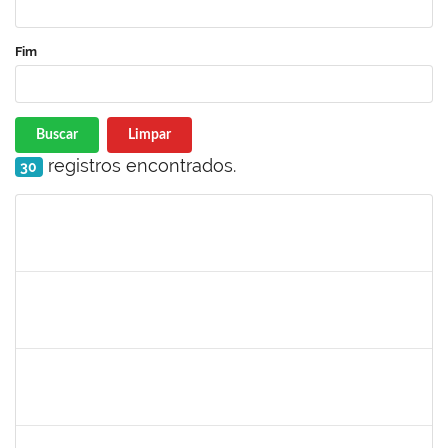
Fim
Buscar
Limpar
registros encontrados.
30
Matrícula
Nome
Cargo
Processo
Início
Fim
Status
2323921
ALINE BARBOSA DE OLIVEIRA
Técnico
23007.00006305/2025-53
05/05/2025
05/06/2025
Concluído
1839639
ANTONIO JOSE SALES SOUZA
Técnico
23007.00004971/2025-84
01/05/2025
30/05/2025
Concluído