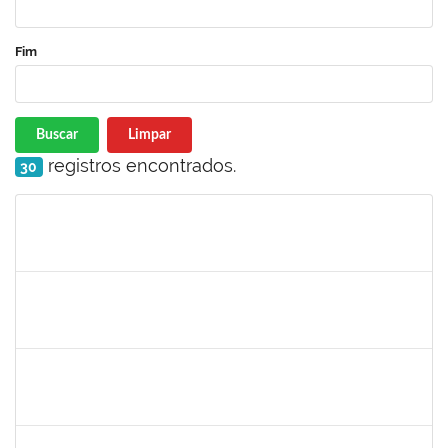
Fim
Buscar
Limpar
registros encontrados.
30
Matrícula
Nome
Cargo
Processo
Início
Fim
Status
1873038
CAMILLO GUIMARAES DE SOUZA
Técnico
23007.00000338/2025-45
03/02/2025
28/02/2025
Concluído
2378043
VALERIA DOS SANTOS NORONHA
Docente
23007.00016598/2024-50
01/02/2025
30/04/2025
Concluído