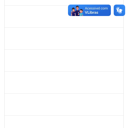
05/04/2025
Concluído
2143212
CHARLESSON DOS SANTOS RIBEIRO LOPES
Técnico
23007.00026082/2024-62
01/01/2025
31/03/2025
Concluído
1241198
TAYANE CERQUEIRA DA SILVA DOS SANTOS
Técnico
23007.00023299/2024-28
23/12/2024
21/01/2025
Concluído
1760269
luciana dos santos sacramento
Técnico
23007.00024618/2024-14
09/12/2024
08/03/2025
Concluído
3057620
MARCIO SANTOS MAGALHAES
Técnico
23007.00014869/2024-76
06/12/2024
10/01/2025
Concluído
1243476
REBECA ARAUJO PASSOS
Docente
23007.00020361/2024-08
06/12/2024
20/12/2024
Concluído
1759761
FREDERICO JUNIOR GOMES DA SILVEIRA
Técnico