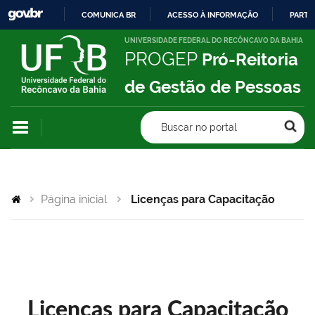
COMUNICA BR
ACESSO À INFORMAÇÃO
PARTI
IR
UNIVERSIDADE FEDERAL DO RECÔNCAVO DA BAHIA
PROGEP
Pró-Reitoria
PARA
O
de Gestão de Pessoas
CONTEÚDO
Buscar no portal
Página inicial
Licenças para Capacitação
Licenças para Capacitação