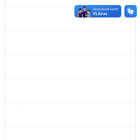
01/10/2024
Concluído
1459826
CARLOS ALBERTO SANTOS DE PAULO
Docente
23007.00004312/2024-32
01/09/2024
29/11/2024
Concluído
1744844
ELAINE ANDRADE LEAL SILVA
Docente
23007.00006390/2024-89
01/09/2024
01/12/2024
Concluído
1642510
KARINA DE OLIVEIRA SANTOS CORDEIRO
Docente
23007.00030048/2023-71
01/09/2024
30/11/2024
Concluído
1980987
ANA VALECIA ARAUJO RIBEIRO BRISSOT
Docente
23007.00009432/2024-17
01/09/2024
29/11/2024
Concluído
1574089
JOSÉ RAIMUNDO PAIM DE ALMEIDA
Técnico
23007.00015125/2024-51
01/09/2024
15/10/2024
Concluído
1530215
WARLEY RIBEIRO DIAS
Técnico