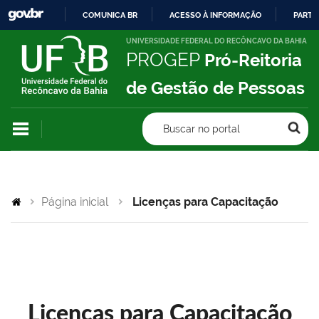
COMUNICA BR
ACESSO À INFORMAÇÃO
PARTI
IR
UNIVERSIDADE FEDERAL DO RECÔNCAVO DA BAHIA
PROGEP
Pró-Reitoria
PARA
O
de Gestão de Pessoas
CONTEÚDO
Buscar no portal
Página inicial
Licenças para Capacitação
Licenças para Capacitação