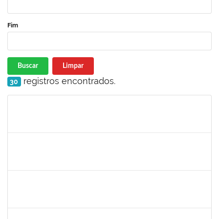
Fim
Buscar
Limpar
registros encontrados.
30
Matrícula
Nome
Cargo
Processo
Início
Fim
Status
1996452
ESTEVA DOS SANTOS FREITAS
Técnico
23007.00013257/2024-47
30/09/2024
28/12/2024
Concluído
2268649
THARISA SOUZA ALMEIDA
Técnico
23007.00030084/2023-69
26/09/2024
25/10/2024
Concluído