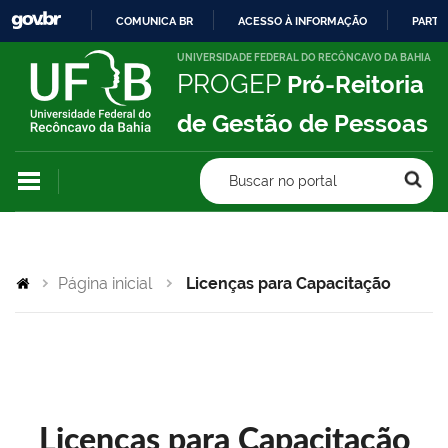
COMUNICA BR
ACESSO À INFORMAÇÃO
PARTI
IR
UNIVERSIDADE FEDERAL DO RECÔNCAVO DA BAHIA
PROGEP
Pró-Reitoria
PARA
O
de Gestão de Pessoas
CONTEÚDO
Buscar no portal
Página inicial
Licenças para Capacitação
Licenças para Capacitação