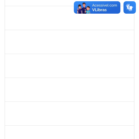
30/11/2025
Concluído
1719181
Rosa Alencar Santana de Almeida
Docente
23007.00012036/2025-31
02/09/2025
30/11/2025
Concluído
1835542
TARCISIO FERNANDES CORDEIRO
Docente
23007.00004631/2025-49
02/09/2025
30/11/2025
Concluído
1645758
LUCIA MARIA AQUINO DE QUEIROZ
Docente
23007.00010474/2025-10
02/09/2025
30/11/2025
Concluído
1381835
JULIO ELOISIO BRANDAO DA SILVA
Docente
23007.00008877/2025-61
02/09/2025
30/11/2025
Concluído
1553817
DJANILSON BARBOSA DOS SANTOS
Docente
23007.00010021/2025-19
01/09/2025
29/11/2025
Concluído
1841026
DEYSE DE SOUZA GONCALVES
Técnico