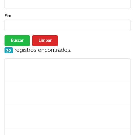
Fim
Buscar
Limpar
registros encontrados.
30
Matrícula
Nome
Cargo
Processo
Início
Fim
Status
1670022
MARISE NASCIMENTO FLORES MOREIRA
Técnico
23007.00025959/2024-85
01/10/2025
30/10/2025
Concluído
2076593
THAINE SOUZA SANTANA
Docente
23007.00019428/2025-73
30/09/2025
28/12/2025
Concluído