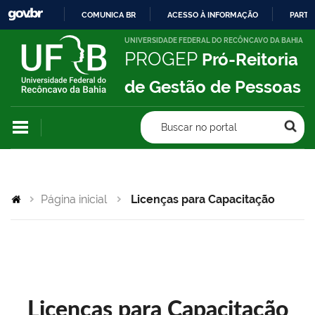
COMUNICA BR
ACESSO À INFORMAÇÃO
PARTI
IR
UNIVERSIDADE FEDERAL DO RECÔNCAVO DA BAHIA
PROGEP
Pró-Reitoria
PARA
O
de Gestão de Pessoas
CONTEÚDO
Buscar no portal
Página inicial
Licenças para Capacitação
Licenças para Capacitação