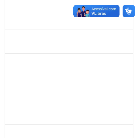
03/08/2020
Concluído
1176749
Fabio Gonçalves Ferreira
Técnico
23007.00001633/2020-15
04/05/2020
03/08/2020
Concluído
2157022
Romualdo André da Costa
Técnico
23007.00026169/2019-56
04/05/2020
26/06/2020
Concluído
1871195
VERONICA RIBEIRO VIANA
Técnico
23007.00022113/2019-55
04/05/2020
02/07/2020
Concluído
1216603
JOSE MARCELO DANTAS DOS REIS
Docente
23007.0030482/2019-05
02/05/2020
01/08/2020
Concluído
2175057
Edvaldo de Souza Andrade
Técnico
23007.00029544/2019-14
16/04/2020
30/04/2020
Concluído
16506411
Mariese Conceição Alves dos Santos
Docente