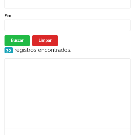
Fim
Buscar
Limpar
registros encontrados.
30
Matrícula
Nome
Cargo
Processo
Início
Fim
Status
1449978
DJENANE BRASIL DA CONCEICAO
Docente
23007.00012754/2020-60
21/09/2020
20/12/2020
Concluído
1841026
DEYSE DE SOUZA GONCALVES
Técnico
23007.00031887/2019-94
07/09/2020
05/12/2020
Concluído