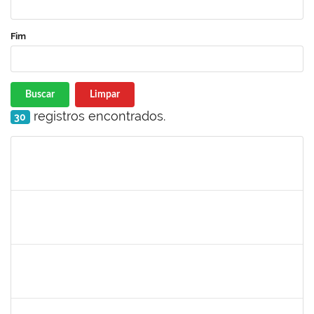
Fim
Buscar
Limpar
registros encontrados.
30
Matrícula
Nome
Cargo
Processo
Início
Fim
Status
1176749
Fabio Gonçalves Ferreira
Técnico
23007.00001633/2020-15
04/05/2020
03/08/2020
Concluído
2157022
Romualdo André da Costa
Técnico
23007.00026169/2019-56
04/05/2020
26/06/2020
Concluído