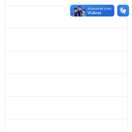
01/06/2020
Concluído
1216603
JOSE MARCELO DANTAS DOS REIS
Docente
23007.00018472/2020-98
01/03/2020
29/05/2020
Concluído
1681601
Flávia Reis Moreira Sales
Técnico
23007.00022662/2019-73
01/03/2020
31/05/2020
Concluído
2300700030887/2019
JANAILSON OLIVEIRA CAVALCANTI
Docente
2300700030887/2019-31
01/03/2020
31/05/2020
Concluído
1742376
SIBELE DE OLIVEIRA TOZETTO KLEIN
Docente
23007.00024448/2019-60
01/03/2020
30/05/2020
Concluído
20753885
Janilson Oliviera Cavalcanti
23007.00030887/2019-31
01/03/2020
01/06/2020
Concluído
279671
Maria Bárbara Gonçalves
Técnico