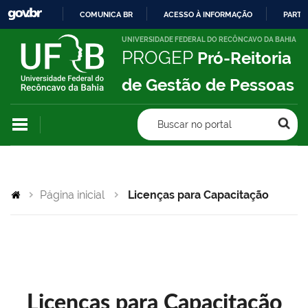
COMUNICA BR
ACESSO À INFORMAÇÃO
PARTI
IR
UNIVERSIDADE FEDERAL DO RECÔNCAVO DA BAHIA
PROGEP
Pró-Reitoria
PARA
O
de Gestão de Pessoas
CONTEÚDO
Buscar no portal
Página inicial
Licenças para Capacitação
Licenças para Capacitação