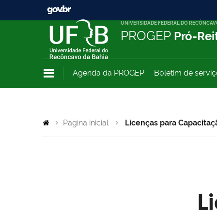
UNIVERSIDADE FEDERAL DO RECÔNCAV
PROGEP
Pró-Rei
Agenda da PROGEP
Boletim de servi
Página inicial
Licenças para Capacitaç
L