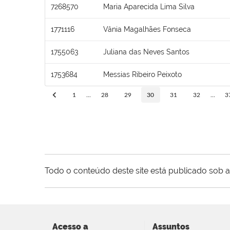
7268570
Maria Aparecida Lima Silva
1771116
Vânia Magalhães Fonseca
1755063
Juliana das Neves Santos
1753684
Messias Ribeiro Peixoto
1
...
28
29
30
31
32
...
3
Todo o conteúdo deste site está publicado sob a
Acesso a
Assuntos