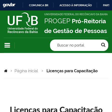
COMUNICA BR
ACESSO À INFORMAÇÃO
PARTI
IR
UNIVERSIDADE FEDERAL DO RECÔNCAVO DA BAHIA
PROGEP
Pró-Reitoria
PARA
O
de Gestão de Pessoas
CONTEÚDO
Buscar no portal
Página inicial
Licenças para Capacitação
Licenças para Capacitação