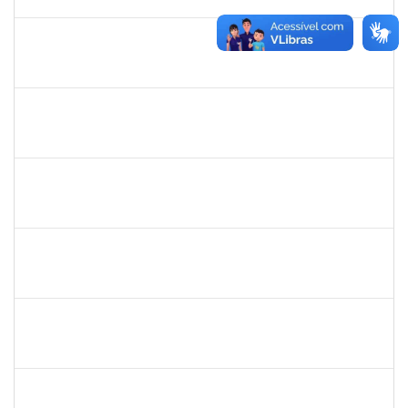
29/02/2020
Concluído
1735813
Marcel Teles de Oliveira Pedreira
Técnico
23007.00015326/2019-71
02/12/2019
01/03/2020
Concluído
1871195
Verônica Ribeiro Viana
Técnico
23007.00022113/2019-95
02/12/2019
31/12/2019
Concluído
1887545
Carolina Yamamoto Santos Martins
Docente
23007.00022218/2019-33
02/12/2019
01/02/2020
Concluído
1477484
Claudio Antonio Faria Vargas
Técnico
23007.00024322/2019-67
02/12/2019
31/12/2019
Concluído
1744760
Francis Valter Pepe Franca
Docente
23007.00017949/2019-60
01/12/2019
30/01/2020
Concluído
1343648
Patricia Figueiredo Marques
Docente