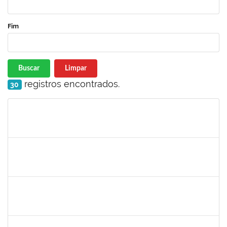
Fim
Buscar
Limpar
registros encontrados.
30
Matrícula
Nome
Cargo
Processo
Início
Fim
Status
1753095
Leonardo da Silva Sampaio
Técnico
23007.00024744/2019-22
03/01/2020
02/02/2020
Concluído
1517602
Fabiana Lopes de Paula
Docente
23007.00015126/2019-39
02/01/2020
01/04/2020
Concluído