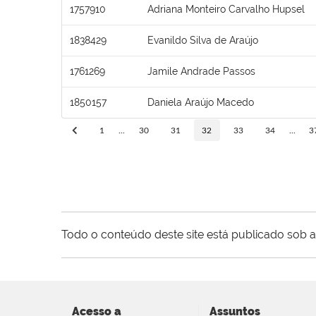
1757910
Adriana Monteiro Carvalho Hupsel
1838429
Evanildo Silva de Araújo
1761269
Jamile Andrade Passos
1850157
Daniela Araújo Macedo
1
...
30
31
32
33
34
...
3
Todo o conteúdo deste site está publicado sob a
Acesso a
Assuntos