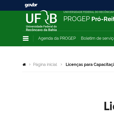
UNIVERSIDADE FEDERAL DO RECÔNCAV
PROGEP
Pró-Rei
Agenda da PROGEP
Boletim de servi
Página inicial
Licenças para Capacitaç
L