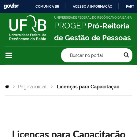
COMUNICA BR
ACESSO À INFORMAÇÃO
PARTI
IR
UNIVERSIDADE FEDERAL DO RECÔNCAVO DA BAHIA
PROGEP
Pró-Reitoria
PARA
O
de Gestão de Pessoas
CONTEÚDO
Buscar no portal
Página inicial
Licenças para Capacitação
Licenças para Capacitação