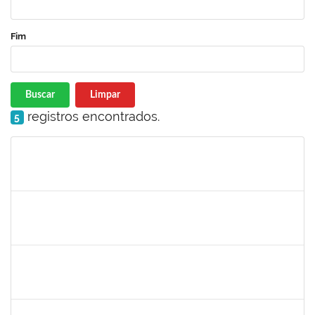
Fim
Buscar
Limpar
registros encontrados.
5
Matrícula
Nome
Cargo
Processo
Início
Fim
Status
285232
Ana Maria Coelho
Técnico
23007.005420/2019-07
25/03/2019
24/06/2019
Concluído
286395
Josefa de Jesus Oliveira
Técnico
23007.00001795/2019-09
25/03/2019
24/05/2019
Concluído