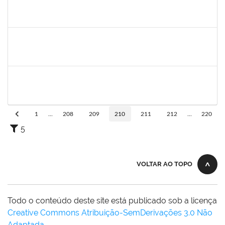
1755063
Juliana das Neves Santos
Técnico
23007.003359/2019-73
18/03/2019
16/04/2019
Concluído
1754476
Fernanda Aguiar Carneiro Martins
Docente
23007.002127/2019-66
18/03/2019
17/06/2019
Concluído
1651330
Ana Rita Santiago
Docente
23007.021409/2018-54
11/03/2019
10/06/2019
Concluído
1
...
208
209
210
211
212
...
220
5
VOLTAR AO TOPO
Todo o conteúdo deste site está publicado sob a licença
Creative Commons Atribuição-SemDerivações 3.0 Não
Adaptada
.