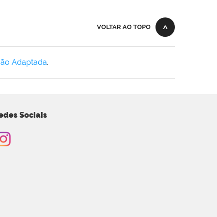
VOLTAR AO TOPO
Não Adaptada
.
edes Sociais