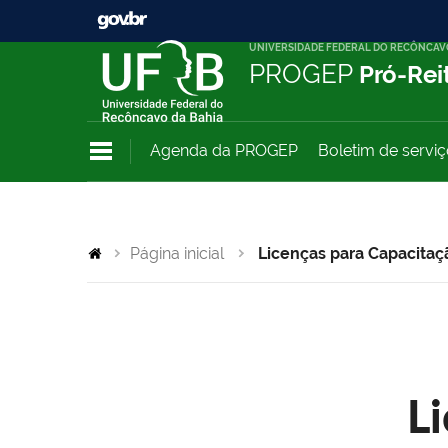
UNIVERSIDADE FEDERAL DO RECÔNCAV
PROGEP
Pró-Rei
Agenda da PROGEP
Boletim de servi
Página inicial
Licenças para Capacitaç
L