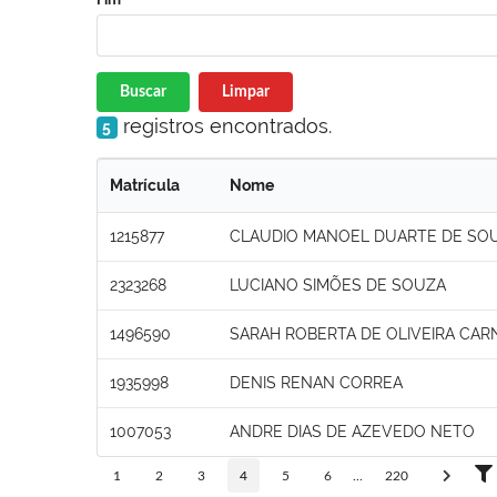
Buscar
Limpar
registros encontrados.
5
Matrícula
Nome
1215877
CLAUDIO MANOEL DUARTE DE SO
2323268
LUCIANO SIMÕES DE SOUZA
1496590
SARAH ROBERTA DE OLIVEIRA CAR
1935998
DENIS RENAN CORREA
1007053
ANDRE DIAS DE AZEVEDO NETO
1
2
3
4
5
6
...
220