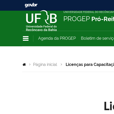
UNIVERSIDADE FEDERAL DO RECÔNCAV
PROGEP
Pró-Rei
Agenda da PROGEP
Boletim de servi
Página inicial
Licenças para Capacitaç
L