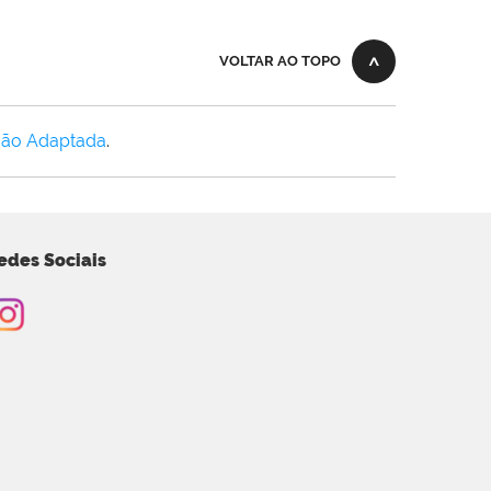
VOLTAR AO TOPO
Não Adaptada
.
edes Sociais