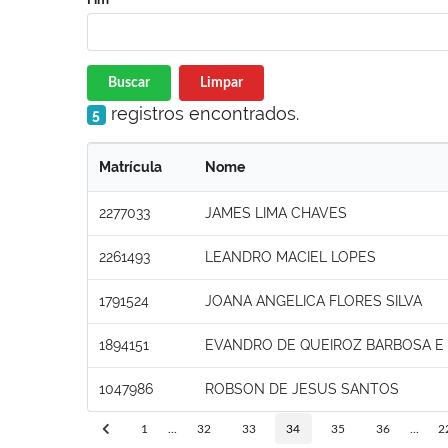
Buscar
Limpar
registros encontrados.
5
Matrícula
Nome
2277033
JAMES LIMA CHAVES
2261493
LEANDRO MACIEL LOPES
1791524
JOANA ANGELICA FLORES SILVA
1894151
EVANDRO DE QUEIROZ BARBOSA E 
1047986
ROBSON DE JESUS SANTOS
1
...
32
33
34
35
36
...
2