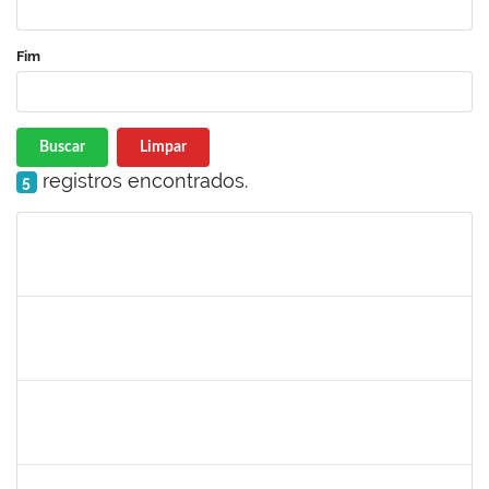
Fim
Buscar
Limpar
registros encontrados.
5
Matrícula
Nome
Cargo
Processo
Início
Fim
Status
2323921
ALINE BARBOSA DE OLIVEIRA
Técnico
23007.00006305/2025-53
05/05/2025
05/06/2025
Concluído
1839639
ANTONIO JOSE SALES SOUZA
Técnico
23007.00004971/2025-84
01/05/2025
30/05/2025
Concluído