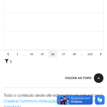
1581059
EVANDRO FERRAZ POSSIDONIO
Técnico
23007.00004979/2025-62
01/05/2025
29/07/2025
Concluído
1553844
JOANITO DE ANDRADE OLIVEIRA
Docente
23007.00007281/2025-85
01/05/2025
29/07/2025
Concluído
2267153
CRISTIANE BORGES PINHEIRO
Técnico
23007.00001445/2025-32
28/04/2025
26/07/2025
Concluído
1
...
34
35
36
37
38
...
220
5
VOLTAR AO TOPO
Todo o conteúdo deste site está publicado sob a licença
Creative Commons Atribuição-SemDerivações 3.0 Não
Adaptada
.