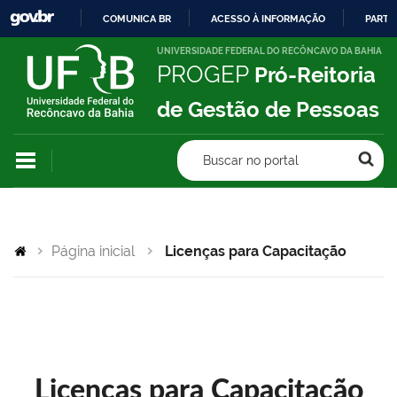
COMUNICA BR
ACESSO À INFORMAÇÃO
PARTI
IR
UNIVERSIDADE FEDERAL DO RECÔNCAVO DA BAHIA
PROGEP
Pró-Reitoria
PARA
O
de Gestão de Pessoas
CONTEÚDO
Buscar no portal
Página inicial
Licenças para Capacitação
Licenças para Capacitação