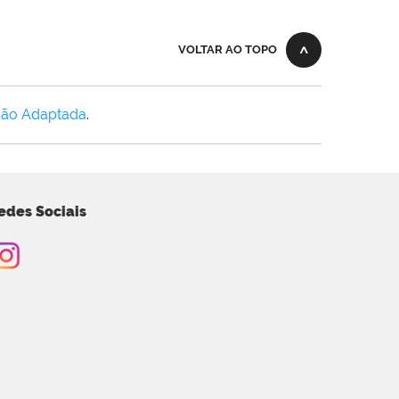
VOLTAR AO TOPO
Não Adaptada
.
edes Sociais