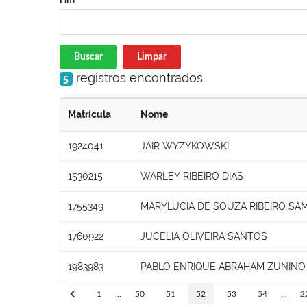
Buscar
Limpar
registros encontrados.
5
Matrícula
Nome
1924041
JAIR WYZYKOWSKI
1530215
WARLEY RIBEIRO DIAS
1755349
MARYLUCIA DE SOUZA RIBEIRO SA
1760922
JUCELIA OLIVEIRA SANTOS
1983983
PABLO ENRIQUE ABRAHAM ZUNINO
1
...
50
51
52
53
54
...
2