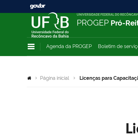
UNIVERSIDADE FEDERAL DO RECÔNCAV
PROGEP
Pró-Rei
Agenda da PROGEP
Boletim de servi
Página inicial
Licenças para Capacitaç
L