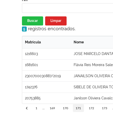
Buscar
Limpar
registros encontrados.
5
Matrícula
Nome
1216603
JOSE MARCELO DANTA
1681601
Flávia Reis Moreira Sale
2300700030887/2019
JANAILSON OLIVEIRA 
1742376
SIBELE DE OLIVEIRA 
20753885
Janilson Oliviera Cavalc
1
...
169
170
171
172
173
.