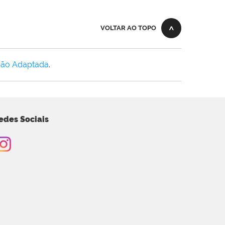
VOLTAR AO TOPO
Não Adaptada
.
edes Sociais