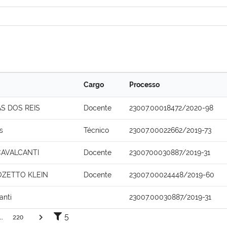
Cargo
Processo
S DOS REIS
Docente
23007.00018472/2020-98
s
Técnico
23007.00022662/2019-73
CAVALCANTI
Docente
2300700030887/2019-31
TOZETTO KLEIN
Docente
23007.00024448/2019-60
anti
23007.00030887/2019-31
5
..
220