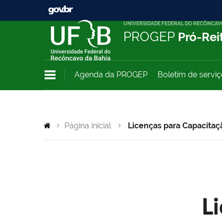
UNIVERSIDADE FEDERAL DO RECÔNCAV
PROGEP
Pró-Rei
Agenda da PROGEP
Boletim de servi
Página inicial
Licenças para Capacitaç
L