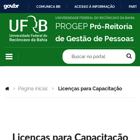
COMUNICA BR
ACESSO À INFORMAÇÃO
PARTI
IR
UNIVERSIDADE FEDERAL DO RECÔNCAVO DA BAHIA
PROGEP
Pró-Reitoria
PARA
O
de Gestão de Pessoas
CONTEÚDO
Buscar no portal
Página inicial
Licenças para Capacitação
Licenças para Capacitação