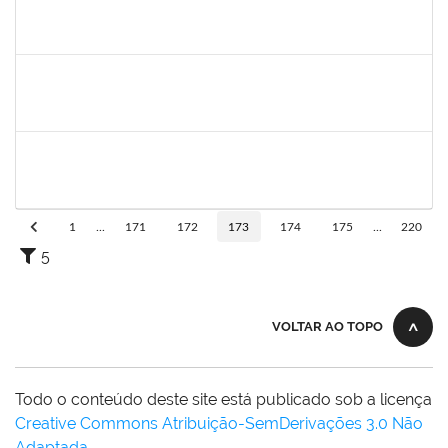
1791524
Joana Angélica Flores Silva
Técnico
23007.00022962/2019-24
03/02/2020
02/05/2020
Concluído
1546467
Carla Fernandes Macedo
Docente
23007.00025271/2019-52
03/02/2020
17/02/2020
Concluído
1751422
Sérgio Santos de Almeida
Técnico
23007.00025419/2019-33
03/02/2020
02/05/2020
Concluído
1
...
171
172
173
174
175
...
220
5
VOLTAR AO TOPO
Todo o conteúdo deste site está publicado sob a licença
Creative Commons Atribuição-SemDerivações 3.0 Não
Adaptada
.