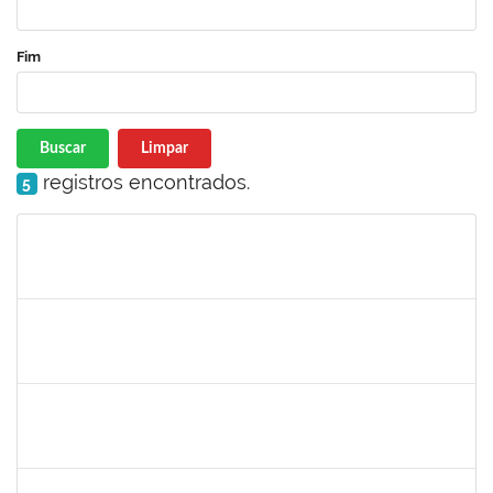
Fim
Buscar
Limpar
registros encontrados.
5
Matrícula
Nome
Cargo
Processo
Início
Fim
Status
1760672
Denis Gadelha do Nascimento
Técnico
23007.00022199/2019-61
04/02/2020
03/05/2020
Concluído
1887545
Leila Selles Lima Silva
Técnico
23007.00023932/2019-24
03/02/2020
02/05/2020
Concluído