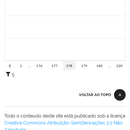
1753693
Sabrina Carvalho Machado
Técnico
23007.00025425/2019--25
02/01/2020
31/01/2020
Concluído
2033568
Vagner Dias de Oliveira
Técnico
23007.00025190/2019-08
02/01/2020
31/01/2020
Concluído
1874527
Roque Antonio Menezes Santos
Técnico
23007.00022415/2019-49
02/01/2020
29/02/2020
Concluído
1
...
176
177
178
179
180
...
220
5
VOLTAR AO TOPO
Todo o conteúdo deste site está publicado sob a licença
Creative Commons Atribuição-SemDerivações 3.0 Não
Adaptada
.