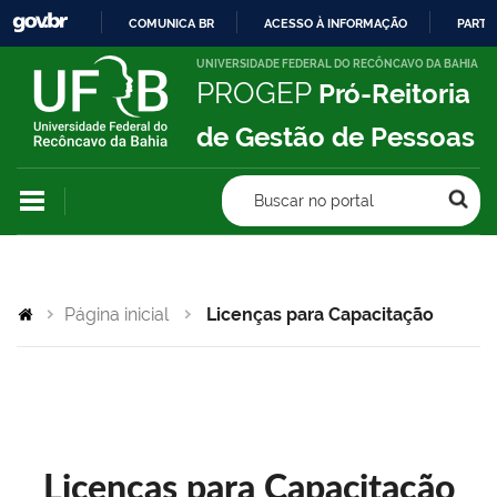
COMUNICA BR
ACESSO À INFORMAÇÃO
PARTI
IR
UNIVERSIDADE FEDERAL DO RECÔNCAVO DA BAHIA
PROGEP
Pró-Reitoria
PARA
O
de Gestão de Pessoas
CONTEÚDO
Buscar no portal
Página inicial
Licenças para Capacitação
Licenças para Capacitação