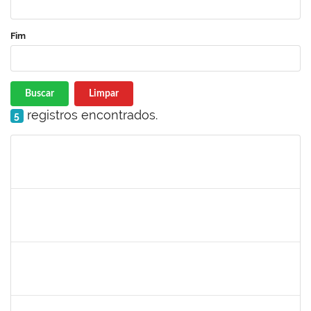
Fim
Buscar
Limpar
registros encontrados.
5
Matrícula
Nome
Cargo
Processo
Início
Fim
Status
1752810
Shirley Guimarães Araújo
Técnico
23007.00023790/2019-75
02/01/2020
31/01/2020
Concluído
2157034
Iziane da Silva Andrade
Técnico
23007.00023055/2019-35
02/01/2020
01/03/2020
Concluído