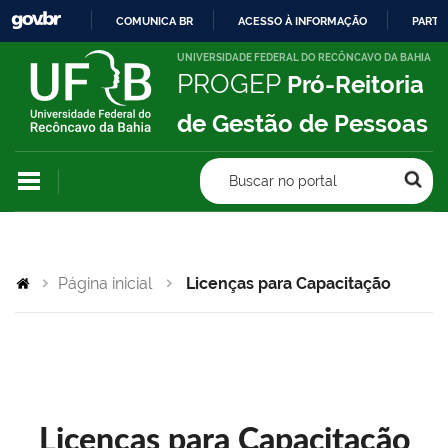
COMUNICA BR
ACESSO À INFORMAÇÃO
PARTI
IR
UNIVERSIDADE FEDERAL DO RECÔNCAVO DA BAHIA
PROGEP
Pró-Reitoria
PARA
O
de Gestão de Pessoas
CONTEÚDO
Buscar no portal
Página inicial
Licenças para Capacitação
Licenças para Capacitação