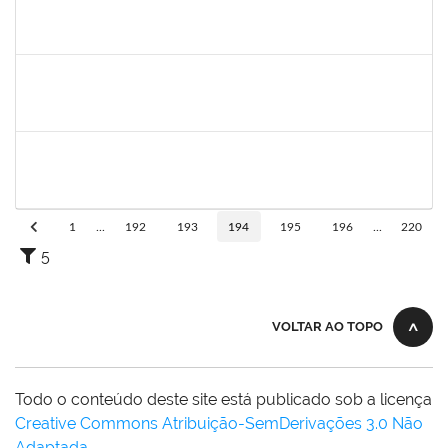
1850157
Daniela Araújo Macedo
Técnico
23007.00015811/2019-71
30/07/2019
28/08/2019
Concluído
1561837
Susana Couto Pimentel
Docente
23007.00013192/2019-71
29/07/2019
26/08/2019
Concluído
1289019
Rosa Cândida Cordeiro
Docente
23007.00011642/2019-17
29/07/2019
29/10/2019
Concluído
1
...
192
193
194
195
196
...
220
5
VOLTAR AO TOPO
Todo o conteúdo deste site está publicado sob a licença
Creative Commons Atribuição-SemDerivações 3.0 Não
Adaptada
.