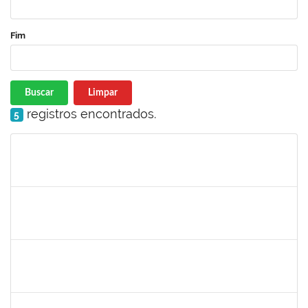
Fim
Buscar
Limpar
registros encontrados.
5
Matrícula
Nome
Cargo
Processo
Início
Fim
Status
1838429
Evanildo Silva de Araújo
Técnico
23007.00014284/2019-75
01/08/2019
30/08/2019
Concluído
1761269
Jamile Andrade Passos
Técnico
23007.00017175/2019-06
01/08/2019
31/10/2019
Concluído