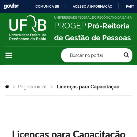
COMUNICA BR
ACESSO À INFORMAÇÃO
PARTI
IR
UNIVERSIDADE FEDERAL DO RECÔNCAVO DA BAHIA
PROGEP
Pró-Reitoria
PARA
O
de Gestão de Pessoas
CONTEÚDO
Buscar no portal
Página inicial
Licenças para Capacitação
Licenças para Capacitação