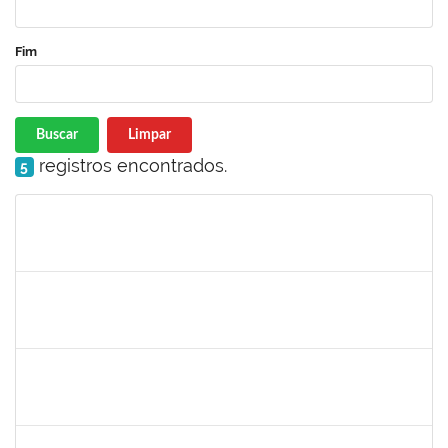
Fim
Buscar
Limpar
registros encontrados.
5
Matrícula
Nome
Cargo
Processo
Início
Fim
Status
1761110
Thainan Souza dos Santos
Técnico
23007.00011349/2019-71
08/07/2019
05/09/2019
Concluído
1730935
Tiago Fernandes Athayde Novaes
Técnico
23007.00011235/2019-45
05/07/2019
04/09/2019
Concluído