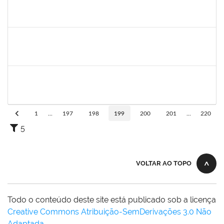
1755638
Lorena Araújo Hirsch
Técnico
23007.0009956/2019-46
03/07/2019
01/08/2019
Concluído
1755349
Marylucia de Souza Ribeiro Sampaio
Técnico
23007.00011339/2019-50
03/07/2019
30/09/2019
Concluído
1871134
Lucilene Rocha Santos
Técnico
23007.00012741/2019-26
03/07/2019
01/08/2019
Concluído
1
...
197
198
199
200
201
...
220
5
VOLTAR AO TOPO
Todo o conteúdo deste site está publicado sob a licença
Creative Commons Atribuição-SemDerivações 3.0 Não
Adaptada
.