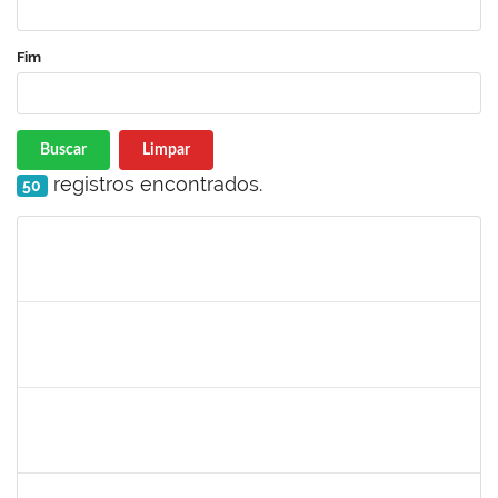
Fim
Buscar
Limpar
registros encontrados.
50
Matrícula
Nome
Cargo
Processo
Início
Fim
Status
1532399
Karina Zanoti Fonseca
Docente
23007.31541/2018-30
08/04/2019
06/07/2019
Concluído
1754357
Rafael Santos Andrade
Técnico
23007.00002402/2019-13
08/04/2019
06/07/2019
Concluído