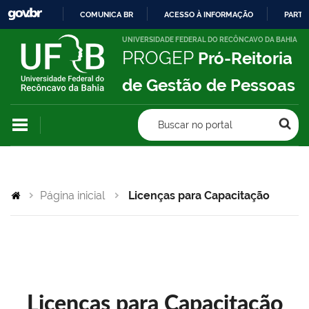
COMUNICA BR
ACESSO À INFORMAÇÃO
PARTI
IR
UNIVERSIDADE FEDERAL DO RECÔNCAVO DA BAHIA
PROGEP
Pró-Reitoria
PARA
O
de Gestão de Pessoas
CONTEÚDO
Buscar no portal
Página inicial
Licenças para Capacitação
Licenças para Capacitação