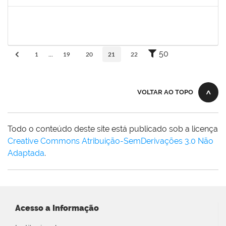
Concluído
danilo
30/11/-0001
30/11/-0001
Concluído
50
1
...
19
20
21
22
VOLTAR AO TOPO
Todo o conteúdo deste site está publicado sob a licença
Creative Commons Atribuição-SemDerivações 3.0 Não
Adaptada
.
Acesso a Informação