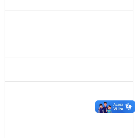
23007.00000920/2019-63
11/02/2019
10/05/2019
Concluído
1572254
Caroline de Jesus Fonseca da Silva
Técnico
23007.000254/2019-03
04/02/2019
04/05/2019
Concluído
1673006
Aline Santiago Barbosa
Técnico
23007.000136/2019-85
01/02/2019
31/03/2019
Concluído
1873764
Igor Garcia Barreto
Técnico
23007.031779/2018-06
29/01/2019
29/03/2019
Concluído
2755904
Diego Vasconcelos de Almeida
Técnico
23007.031423/2018-15
28/01/2019
13/03/2019
Concluído
1365967
Paulo Jackson Mota da Silveira
Técnico
23007.032338/2018-45
23/01/2019
23/03/2019
Concluído
1558340