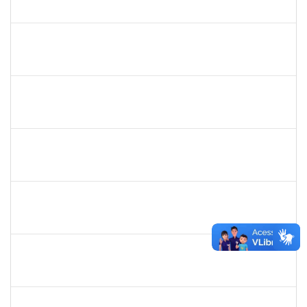
23007.00007046/2025-28
05/05/2025
03/06/2025
Concluído
1782699
DENISE DE LIMA SILVA
Técnico
23007.00025725/2024-98
05/05/2025
03/07/2025
Concluído
1751422
SERGIO SANTOS DE ALMEIDA
Técnico
23007.00024480/2024-54
05/05/2025
02/08/2025
Concluído
1870820
CAROLINE SANTIAGO BARBOSA SOUZA
Técnico
23007.00000881/2025-31
05/05/2025
18/06/2025
Concluído
2328145
CARINE DE JESUS SANTANA
Técnico
23007.00002973/2025-98
05/05/2025
19/05/2025
Concluído
2323921
ALINE BARBOSA DE OLIVEIRA
Técnico
23007.00006305/2025-53
05/05/2025
05/06/2025
Concluído
1839639