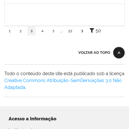
Concluído
1558280
JANETE DOS SANTOS
23007.00003613/2025-84
17/03/2025
31/03/2025
Concluído
50
1
2
3
4
5
...
22
VOLTAR AO TOPO
Todo o conteúdo deste site está publicado sob a licença
Creative Commons Atribuição-SemDerivações 3.0 Não
Adaptada
.
Acesso a Informação