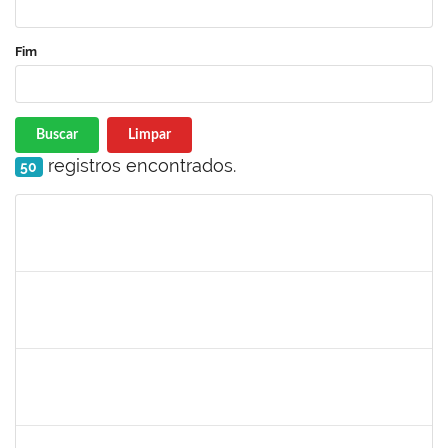
Fim
Buscar
Limpar
registros encontrados.
50
Matrícula
Nome
Cargo
Processo
Início
Fim
Status
1755222
FELIPE CASSIO REIS RAMOS
Técnico
23007.00005868/2025-18
30/06/2025
28/07/2025
Concluído
2257489
MARCELO DE JESUS DE AZEVEDO
Técnico
23007.00009439/2025-19
30/06/2025
01/08/2025
Concluído