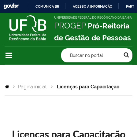
COMUNICA BR
ACESSO À INFORMAÇÃO
PARTI
IR
UNIVERSIDADE FEDERAL DO RECÔNCAVO DA BAHIA
PROGEP
Pró-Reitoria
PARA
O
de Gestão de Pessoas
CONTEÚDO
Buscar no portal
Página inicial
Licenças para Capacitação
Licenças para Capacitação