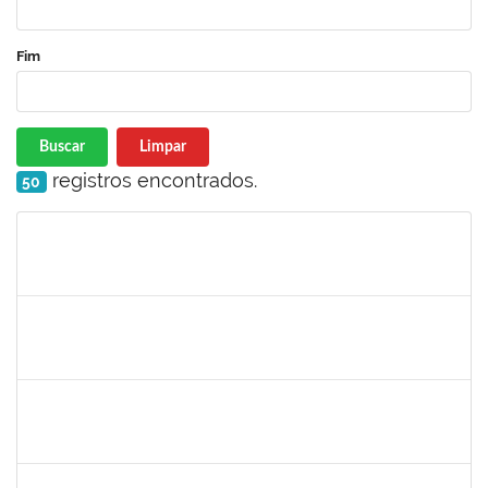
Fim
Buscar
Limpar
registros encontrados.
50
Matrícula
Nome
Cargo
Processo
Início
Fim
Status
1936163
JOSE TORQUATO SAMPAIO TAVARES
Técnico
23007.00006936/2024-91
03/06/2024
02/07/2024
Concluído
1871134
LUCILENE ROCHA SANTOS
Técnico
23007.00024205/2023-13
03/06/2024
02/07/2024
Concluído