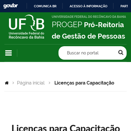
COMUNICA BR
ACESSO À INFORMAÇÃO
PARTI
IR
UNIVERSIDADE FEDERAL DO RECÔNCAVO DA BAHIA
PROGEP
Pró-Reitoria
PARA
O
de Gestão de Pessoas
CONTEÚDO
Buscar no portal
Página inicial
Licenças para Capacitação
Licenças para Capacitação