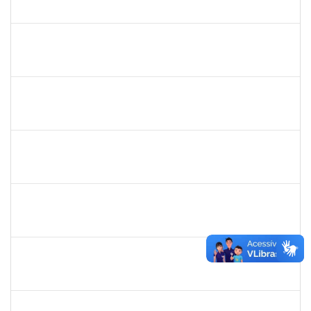
23007.00001301/2024-43
01/04/2024
30/04/2024
Concluído
1742199
HELENI DUARTE DANTAS DE AVILA
Docente
23007.00002724/2024-34
01/04/2024
28/06/2024
Concluído
2663815
CLAUDIA TELLES GODOY
Técnico
23007.00002760/2024-32
01/04/2024
28/04/2024
Concluído
2026459
SANDRINE DA SILVA SOUZA
Técnico
23007.00010233/2023-24
01/04/2024
30/04/2024
Concluído
2154693
MARIANA LACERDA PIO BARRA
Técnico
23007.00029807/2023-79
01/04/2024
29/06/2024
Concluído
2142201
WINNIE MALI SAMPAIO LIMA
23007.00030182/2023-42
01/04/2024
15/04/2024
Concluído
2134954