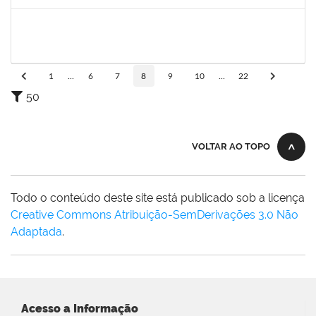
Concluído
1646502
SINARA VERA
Docente
23007.00002388/2024-85
02/03/2024
30/05/2024
Concluído
1
...
6
7
8
9
10
...
22
50
VOLTAR AO TOPO
Todo o conteúdo deste site está publicado sob a licença
Creative Commons Atribuição-SemDerivações 3.0 Não
Adaptada
.
Acesso a Informação