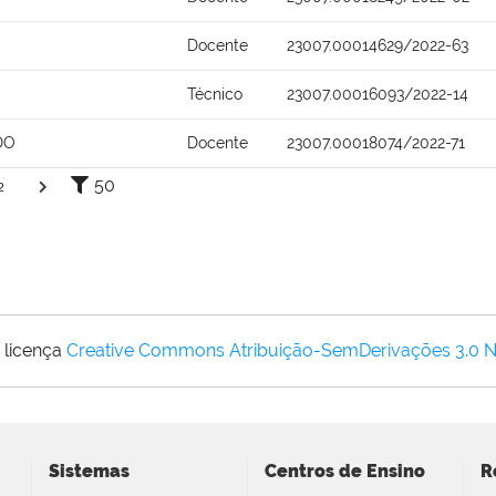
Docente
23007.00014629/2022-63
Técnico
23007.00016093/2022-14
DO
Docente
23007.00018074/2022-71
50
2
 licença
Creative Commons Atribuição-SemDerivações 3.0 
Sistemas
Centros de Ensino
R