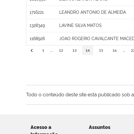
1716221
LEANDRO ANTONIO DE ALMEIDA
1328349
LAVINE SILVA MATOS
1168926
JOAO ROGERIO CAVALCANTE MACE
1
...
12
13
14
15
16
...
2
Todo o conteúdo deste site está publicado sob a
Acesso a
Assuntos