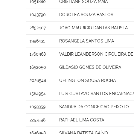
1051880
CRISTIANE SOUZA MAIA
1043790
DOROTEA SOUZA BASTOS
2652407
JOAO MAURICIO DANTAS BATISTA
1996431
ROSANGELA SANTOS LIMA
1760968
VALDIR LEANDERSON CIRQUEIRA DE 
1652050
GILDASIO GOMES DE OLIVEIRA
2026548
UELINGTON SOUSA ROCHA
1564954
LUIS GUSTAVO SANTOS ENCARNAC
1093359
SANDRA DA CONCEICAO PEIXOTO
2257598
RAPHAEL LIMA COSTA
1646958
SILVANA BATISTA GAÍNO