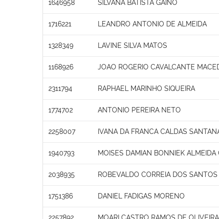
1646958
SILVANA BATISTA GAÍNO
1716221
LEANDRO ANTONIO DE ALMEIDA
1328349
LAVINE SILVA MATOS
1168926
JOAO ROGERIO CAVALCANTE MACE
2311794
RAPHAEL MARINHO SIQUEIRA
1774702
ANTONIO PEREIRA NETO
2258007
IVANA DA FRANCA CALDAS SANTAN
1940793
MOISES DAMIAN BONNIEK ALMEIDA
2038935
ROBEVALDO CORREIA DOS SANTOS
1751386
DANIEL FADIGAS MORENO
2257892
MOARI CASTRO RAMOS DE OLIVEIR