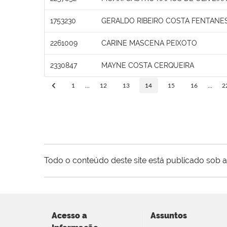
1753230
GERALDO RIBEIRO COSTA FENTANE
2261009
CARINE MASCENA PEIXOTO
2330847
MAYNE COSTA CERQUEIRA
1
...
12
13
14
15
16
...
2
Todo o conteúdo deste site está publicado sob a
Acesso a
Assuntos