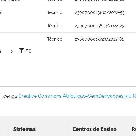
S
Técnico
23007.00013160/2022-53
Técnico
23007.00015823/2022-29
Técnico
23007.00013723/2022-81
50
2
 licença
Creative Commons Atribuição-SemDerivações 3.0 
Sistemas
Centros de Ensino
R