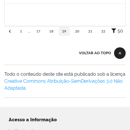
Concluído
1864324
Juliana alves Braga
Técnico
23007.00016262/2019-19
05/08/2019
04/11/2019
Concluído
50
1
...
17
18
19
20
21
22
VOLTAR AO TOPO
Todo o conteúdo deste site está publicado sob a licença
Creative Commons Atribuição-SemDerivações 3.0 Não
Adaptada
.
Acesso a Informação