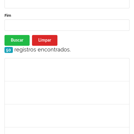
Fim
Buscar
Limpar
registros encontrados.
50
Matrícula
Nome
Cargo
Processo
Início
Fim
Status
1753043
Marcus Pimentel Oliveira
Técnico
23007.00020120/2019-31
04/11/2019
04/12/2019
Concluído
1751386
Daniel Fadigas Moreno
Técnico
23007.00017788/2019-42
04/11/2019
04/12/2019
Concluído