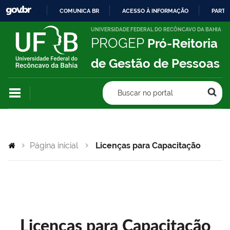
COMUNICA BR
ACESSO À INFORMAÇÃO
PARTI
IR
UNIVERSIDADE FEDERAL DO RECÔNCAVO DA BAHIA
PROGEP
Pró-Reitoria
PARA
O
de Gestão de Pessoas
CONTEÚDO
Buscar no portal
Página inicial
Licenças para Capacitação
Licenças para Capacitação