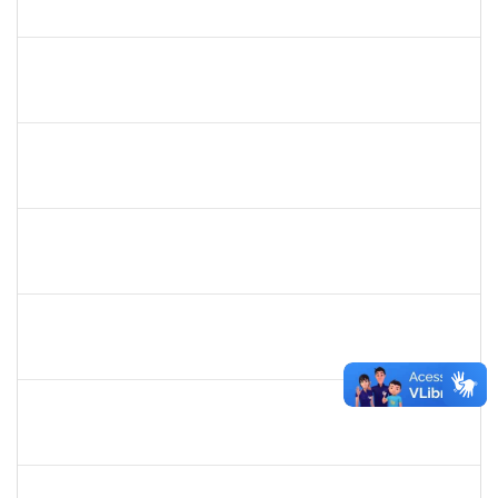
23007.0007300/2019-75
02/09/2019
31/10/2019
Concluído
1755638
Lorena Araújo Hirsch
Técnico
23007.0009956/2019-46
02/09/2019
01/10/2019
Concluído
1760100
Carlane Costa Feitosa
Técnico
23007.00005477/2019-20
02/09/2019
01/10/2019
Concluído
1847336
Jamile Machado da França Saturnino
Técnico
23007.00012163/2019-15
02/09/2019
01/12/2019
Concluído
2877301
Maria Aparecida Pereira da Silva
Técnico
23007.00013869/2019-28
02/09/2019
01/12/2019
Concluído
1730945
Paulo José Conceição Santana
Técnico
23007.00012294/2019-67
01/09/2019
20/10/2019
Concluído
1673939