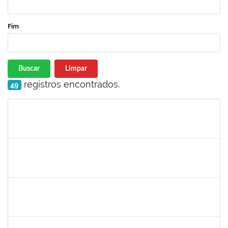
Fim
Buscar
Limpar
registros encontrados.
49
Matrícula
Nome
Cargo
Processo
Início
Fim
Status
1733433
Luana Souza Silveira
Técnico
23007.00000783/2019-76
07/03/2019
06/04/2019
Concluído
1759148
Edinoglede Nery dos Santos
Técnico
23007.032084/2018-16
06/03/2019
05/06/2019
Concluído