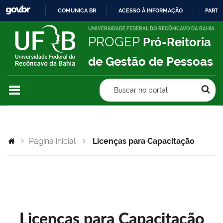
COMUNICA BR
ACESSO À INFORMAÇÃO
PARTI
IR
UNIVERSIDADE FEDERAL DO RECÔNCAVO DA BAHIA
PROGEP
Pró-Reitoria
PARA
O
de Gestão de Pessoas
CONTEÚDO
Buscar no portal
Página inicial
Licenças para Capacitação
Licenças para Capacitação