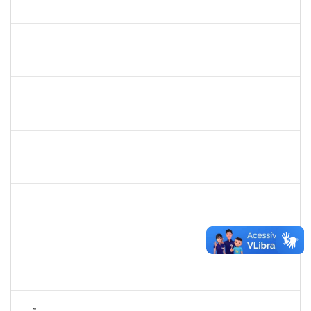
23007.00006305/2025-53
05/05/2025
05/06/2025
Concluído
1839639
ANTONIO JOSE SALES SOUZA
Técnico
23007.00004971/2025-84
01/05/2025
30/05/2025
Concluído
1581059
EVANDRO FERRAZ POSSIDONIO
Técnico
23007.00004979/2025-62
01/05/2025
29/07/2025
Concluído
1553844
JOANITO DE ANDRADE OLIVEIRA
Docente
23007.00007281/2025-85
01/05/2025
29/07/2025
Concluído
2267153
CRISTIANE BORGES PINHEIRO
Técnico
23007.00001445/2025-32
28/04/2025
26/07/2025
Concluído
2265919
JAMILLE DA SILVA PEREIRA
Técnico
23007.00004634/2025-65
28/04/2025
26/07/2025
Concluído
2257672