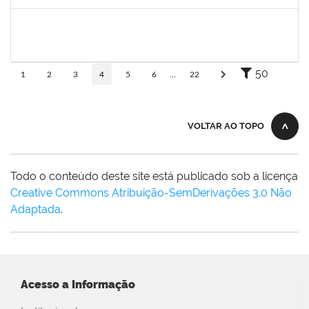
Concluído
1626838
MARCOS OLEGARIO PESSOA GONDIM DE MATOS
Docente
23007.00025412/2024-13
10/03/2025
07/06/2025
Concluído
50
1
2
3
4
5
6
...
22
VOLTAR AO TOPO
Todo o conteúdo deste site está publicado sob a licença
Creative Commons Atribuição-SemDerivações 3.0 Não
Adaptada
.
Acesso a Informação