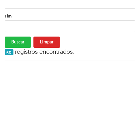
Fim
Buscar
Limpar
registros encontrados.
50
Matrícula
Nome
Cargo
Processo
Início
Fim
Status
2160310
PAULO RICARDO XAVIER ALMEIDA
Técnico
23007.00011101/2025-56
25/06/2025
25/07/2025
Concluído
2257639
ADRIELE GONZAGA DE MOURA
Técnico
23007.00004903/2025-77
25/06/2025
18/08/2025
Concluído