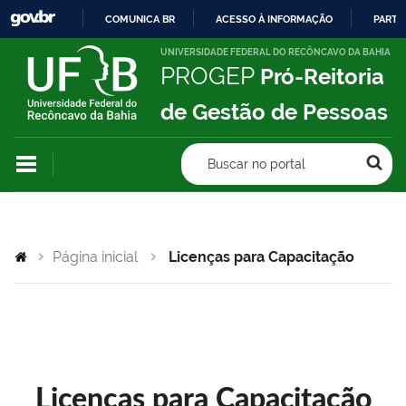
COMUNICA BR
ACESSO À INFORMAÇÃO
PARTI
IR
UNIVERSIDADE FEDERAL DO RECÔNCAVO DA BAHIA
PROGEP
Pró-Reitoria
PARA
O
de Gestão de Pessoas
CONTEÚDO
Buscar no portal
Página inicial
Licenças para Capacitação
Licenças para Capacitação