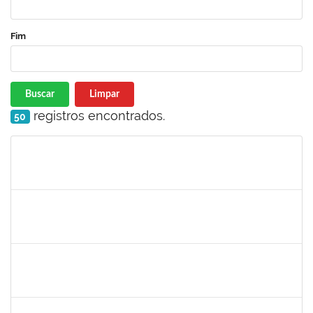
Fim
Buscar
Limpar
registros encontrados.
50
Matrícula
Nome
Cargo
Processo
Início
Fim
Status
1759761
FREDERICO JUNIOR GOMES DA SILVEIRA
Técnico
23007.00029816/2023-30
06/12/2024
20/12/2024
Concluído
1243476
REBECA ARAUJO PASSOS
Docente
23007.00021337/2024-40
04/12/2024
18/12/2024
Concluído