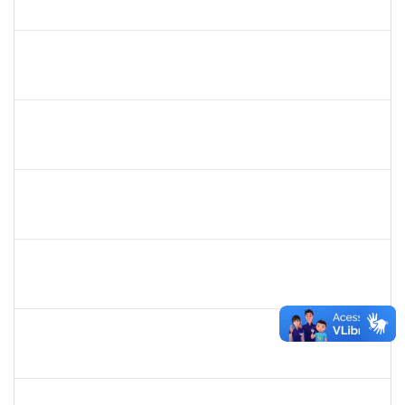
23007.00016563/2024-25
14/10/2024
01/11/2024
Concluído
2401210
ALEX DO NASCIMENTO AMBROSIO
Técnico
3007.00014077/2024-23
11/10/2024
25/10/2024
Concluído
1894151
EVANDRO DE QUEIROZ BARBOSA E SILVA
Técnico
23007.00010753/2024-46
09/10/2024
07/11/2024
Concluído
1753034
ALISON COSTA DO NASCIMENTO
Técnico
23007.00013157/2024-31
07/10/2024
05/11/2024
Concluído
1466165
ROBERVAL PASSOS DE OLIVEIRA
Docente
23007.00013216/2024-87
07/10/2024
30/12/2024
Concluído
1704208
OZANA REBOUCAS SILVA
Técnico
23007.00010577/2024-45
07/10/2024
04/01/2025
Concluído
285232