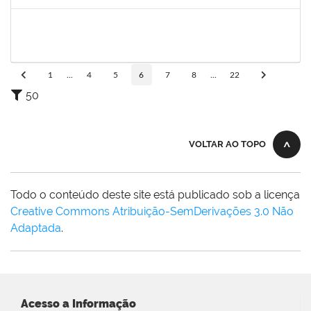
Concluído
1965504
JUSSARA PEIXOTO MAIA
Docente
23007.00010156/2024-63
18/09/2024
16/12/2024
Concluído
1
...
4
5
6
7
8
...
22
50
VOLTAR AO TOPO
Todo o conteúdo deste site está publicado sob a licença
Creative Commons Atribuição-SemDerivações 3.0 Não
Adaptada
.
Acesso a Informação