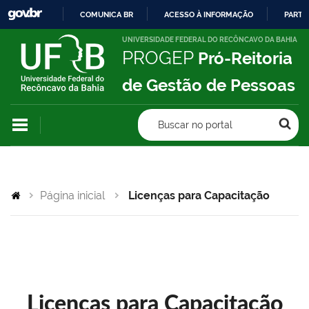
COMUNICA BR
ACESSO À INFORMAÇÃO
PARTI
IR
UNIVERSIDADE FEDERAL DO RECÔNCAVO DA BAHIA
PROGEP
Pró-Reitoria
PARA
O
de Gestão de Pessoas
CONTEÚDO
Buscar no portal
Página inicial
Licenças para Capacitação
Licenças para Capacitação