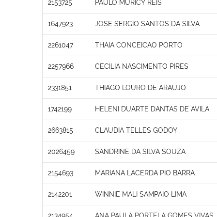
2153725
PAULO MURICY REIS
1647923
JOSE SERGIO SANTOS DA SILVA
2261047
THAIA CONCEICAO PORTO
2257966
CECILIA NASCIMENTO PIRES
2331851
THIAGO LOURO DE ARAUJO
1742199
HELENI DUARTE DANTAS DE AVILA
2663815
CLAUDIA TELLES GODOY
2026459
SANDRINE DA SILVA SOUZA
2154693
MARIANA LACERDA PIO BARRA
2142201
WINNIE MALI SAMPAIO LIMA
2134954
ANA PAULA PORTELA GOMES VIVAS