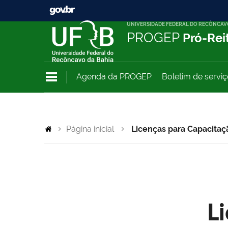
UNIVERSIDADE FEDERAL DO RECÔNCAV
PROGEP
Pró-Rei
Agenda da PROGEP
Boletim de servi
Página inicial
Licenças para Capacitaç
L