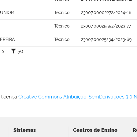
JUNIOR
Técnico
23007.00002272/2024-16
Técnico
23007.00029552/2023-77
PEREIRA
Técnico
23007.00025234/2023-69
50
 licença
Creative Commons Atribuição-SemDerivações 3.0 
Sistemas
Centros de Ensino
R