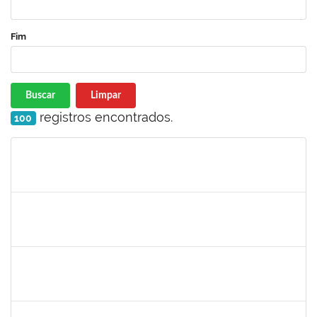
Fim
Buscar
Limpar
registros encontrados.
100
Matrícula
Nome
Cargo
Processo
Início
Fim
Status
1414192
ROSY DE OLIVEIRA
Docente
23007.00028793/2023-06
13/03/2024
10/06/2024
Concluído
1647276
ONEIDE ANDRADE DA COSTA
Técnico
23007.00002554/2024-65
11/03/2024
03/05/2024
Concluído