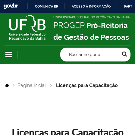
COMUNICA BR
ACESSO À INFORMAÇÃO
PARTI
IR
UNIVERSIDADE FEDERAL DO RECÔNCAVO DA BAHIA
PROGEP
Pró-Reitoria
PARA
O
de Gestão de Pessoas
CONTEÚDO
Buscar no portal
Página inicial
Licenças para Capacitação
Licenças para Capacitação