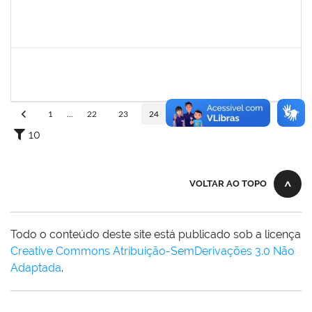
1008193
DEBORA PASSOS HINOJOSA SCHAFFER
Técnico
23007.00026471/2024-35
29/01/2025
28/02/2025
Concluído
1871195
VERONICA RIBEIRO VIANA
Técnico
23007.00023418/2024-16
20/01/2025
28/02/2025
Concluído
1
...
22
23
24
25
26
...
110
10
VOLTAR AO TOPO
Todo o conteúdo deste site está publicado sob a licença
Creative Commons Atribuição-SemDerivações 3.0 Não
Adaptada
.