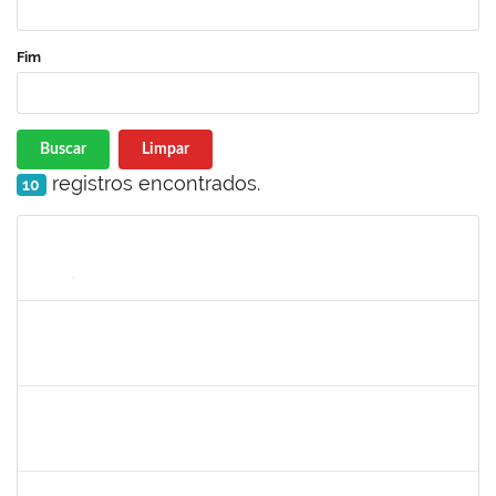
Fim
Buscar
Limpar
registros encontrados.
10
Matrícula
Nome
Cargo
Processo
Início
Fim
Status
2157034
IZIANE DA SILVA ANDRADE
Técnico
23007.00023071/2024-73
03/02/2025
02/03/2025
Concluído
1753693
sabrina carvalho machado
Técnico
23007.00020646/2024-73
02/12/2024
02/03/2025
Concluído