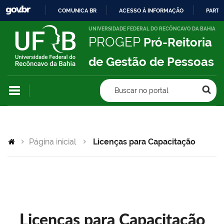
COMUNICA BR
ACESSO À INFORMAÇÃO
PARTI
IR
UNIVERSIDADE FEDERAL DO RECÔNCAVO DA BAHIA
PROGEP
Pró-Reitoria
PARA
O
de Gestão de Pessoas
CONTEÚDO
Buscar no portal
Página inicial
Licenças para Capacitação
Licenças para Capacitação