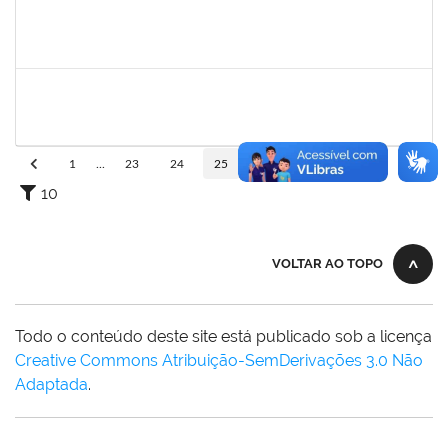
1837146
MARCELO ANDRADE DA HORA
Técnico
23007.00013395/2024-07
14/11/2024
12/02/2025
Concluído
1983524
EVANGIVALDO BATISTA DOS SANTOS
Técnico
23007.00021672/2024-16
06/01/2025
04/02/2025
Concluído
1
...
23
24
25
26
27
...
110
10
VOLTAR AO TOPO
Todo o conteúdo deste site está publicado sob a licença
Creative Commons Atribuição-SemDerivações 3.0 Não
Adaptada
.