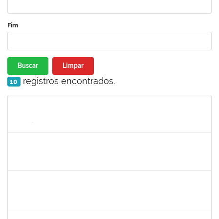
Fim
Buscar
Limpar
registros encontrados.
10
Matrícula
Nome
Cargo
Processo
Início
Fim
Status
2027532
DANIEL EWERTON SANTOS BRITO
Técnico
23007.00006284/2024-41
02/12/2024
28/02/2025
Concluído
1924041
JAIR WYZYKOWSKI
Docente
23007.00022355/2023-08
01/12/2024
28/02/2025
Concluído