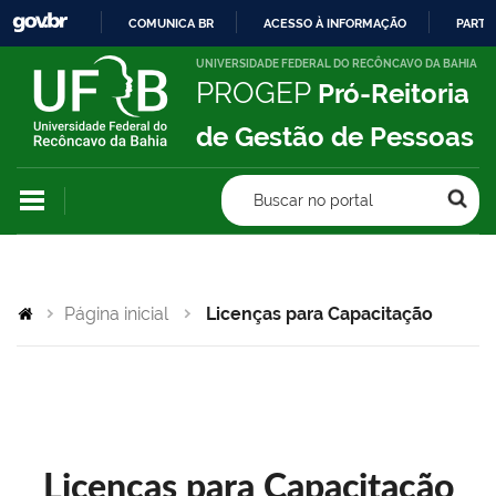
COMUNICA BR
ACESSO À INFORMAÇÃO
PARTI
IR
UNIVERSIDADE FEDERAL DO RECÔNCAVO DA BAHIA
PROGEP
Pró-Reitoria
PARA
O
de Gestão de Pessoas
CONTEÚDO
Buscar no portal
Página inicial
Licenças para Capacitação
Licenças para Capacitação