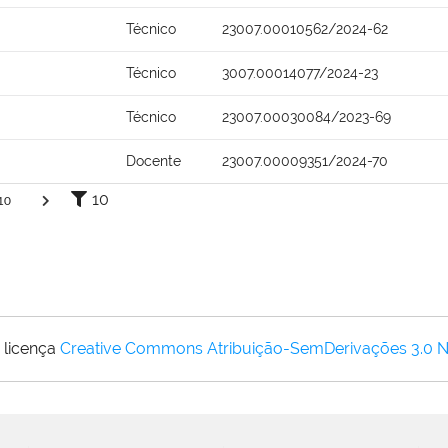
Técnico
23007.00010562/2024-62
Técnico
3007.00014077/2024-23
Técnico
23007.00030084/2023-69
Docente
23007.00009351/2024-70
10
10
 licença
Creative Commons Atribuição-SemDerivações 3.0 