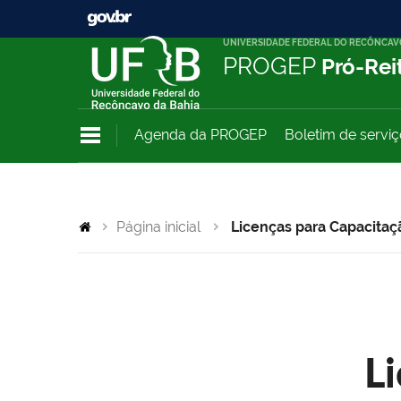
UNIVERSIDADE FEDERAL DO RECÔNCAV
PROGEP
Pró-Rei
Agenda da PROGEP
Boletim de servi
Página inicial
Licenças para Capacitaç
L