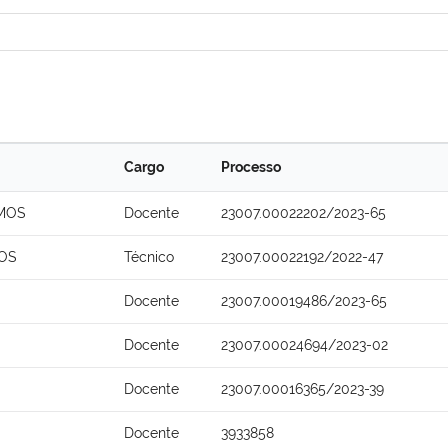
Cargo
Processo
AMOS
Docente
23007.00022202/2023-65
OS
Técnico
23007.00022192/2022-47
Docente
23007.00019486/2023-65
Docente
23007.00024694/2023-02
Docente
23007.00016365/2023-39
Docente
3933858