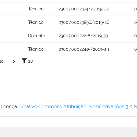
Técnico
23007.00024744/2019-22
0
Técnico
23007.00023896/2019-26
0
Docente
23007.00022218/2019-33
0
Técnico
23007.00022415/2019-49
0
10
10
 licença
Creative Commons Atribuição-SemDerivações 3.0 