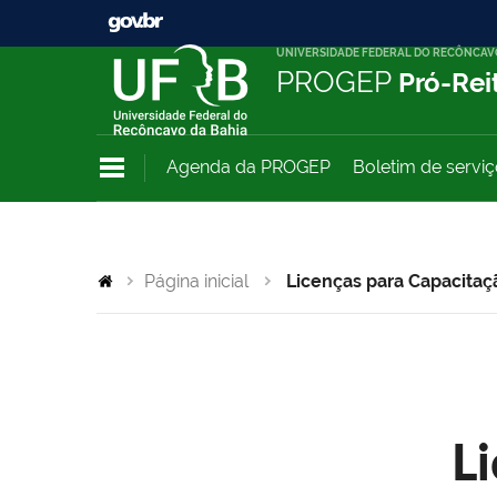
UNIVERSIDADE FEDERAL DO RECÔNCAV
PROGEP
Pró-Rei
Agenda da PROGEP
Boletim de servi
Página inicial
Licenças para Capacitaç
L