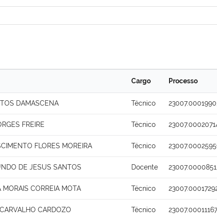
Cargo
Processo
STOS DAMASCENA
Técnico
23007.0001990
ORGES FREIRE
Técnico
23007.0002071
SCIMENTO FLORES MOREIRA
Técnico
23007.0002595
UNDO DE JESUS SANTOS
Docente
23007.0000851
A MORAIS CORREIA MOTA
Técnico
23007.0001729
 CARVALHO CARDOZO
Técnico
23007.0001116