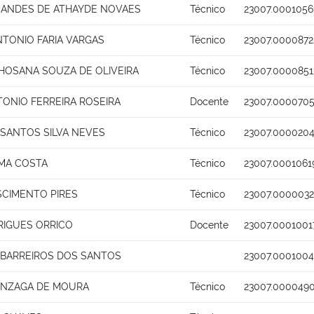
NANDES DE ATHAYDE NOVAES
Técnico
23007.0001056
NTONIO FARIA VARGAS
Técnico
23007.0000872
HOSANA SOUZA DE OLIVEIRA
Técnico
23007.0000851
ONIO FERREIRA ROSEIRA
Docente
23007.0000705
 SANTOS SILVA NEVES
Técnico
23007.0000204
IMA COSTA
Técnico
23007.0001061
SCIMENTO PIRES
Técnico
23007.0000032
RIGUES ORRICO
Docente
23007.0001001
 BARREIROS DOS SANTOS
23007.0001004
ONZAGA DE MOURA
Técnico
23007.0000490