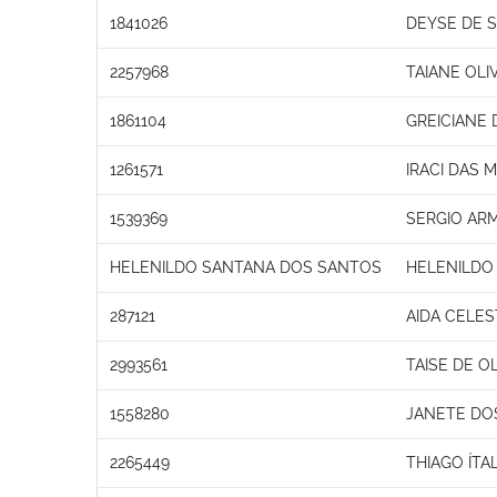
1841026
DEYSE DE 
2257968
TAIANE OLI
1861104
GREICIANE
1261571
IRACI DAS 
1539369
SERGIO AR
HELENILDO SANTANA DOS SANTOS
HELENILDO
287121
AIDA CELES
2993561
TAISE DE OL
1558280
JANETE DO
2265449
THIAGO ÍTA