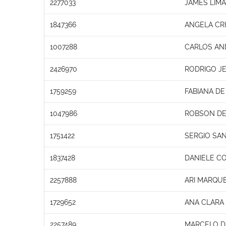
2277033
JAMES LIM
1847366
ANGELA CRI
1007288
CARLOS AN
2426970
RODRIGO JE
1759259
FABIANA DE
1047986
ROBSON DE
1751422
SERGIO SA
1837428
DANIELE C
2257888
ARI MARQU
1729652
ANA CLARA
2257489
MARCELO D