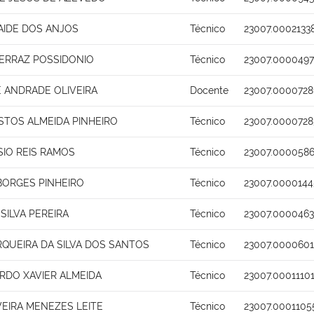
AIDE DOS ANJOS
Técnico
23007.0002133
ERRAZ POSSIDONIO
Técnico
23007.0000497
 ANDRADE OLIVEIRA
Docente
23007.0000728
STOS ALMEIDA PINHEIRO
Técnico
23007.0000728
SIO REIS RAMOS
Técnico
23007.0000586
BORGES PINHEIRO
Técnico
23007.0000144
 SILVA PEREIRA
Técnico
23007.0000463
QUEIRA DA SILVA DOS SANTOS
Técnico
23007.0000601
RDO XAVIER ALMEIDA
Técnico
23007.0001110
VEIRA MENEZES LEITE
Técnico
23007.0001105