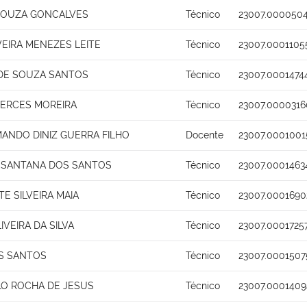
SOUZA GONCALVES
Técnico
23007.0000504
VEIRA MENEZES LEITE
Técnico
23007.0001105
 DE SOUZA SANTOS
Técnico
23007.0001474
MERCES MOREIRA
Técnico
23007.0000316
MANDO DINIZ GUERRA FILHO
Docente
23007.0001001
 SANTANA DOS SANTOS
Técnico
23007.0001463
TE SILVEIRA MAIA
Técnico
23007.0001690
IVEIRA DA SILVA
Técnico
23007.0001725
S SANTOS
Técnico
23007.0001507
LO ROCHA DE JESUS
Técnico
23007.0001409