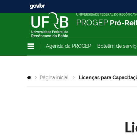
UNIVERSIDADE FEDERAL DO RECÔNCAV
PROGEP
Pró-Rei
Agenda da PROGEP
Boletim de servi
Página inicial
Licenças para Capacitaç
L