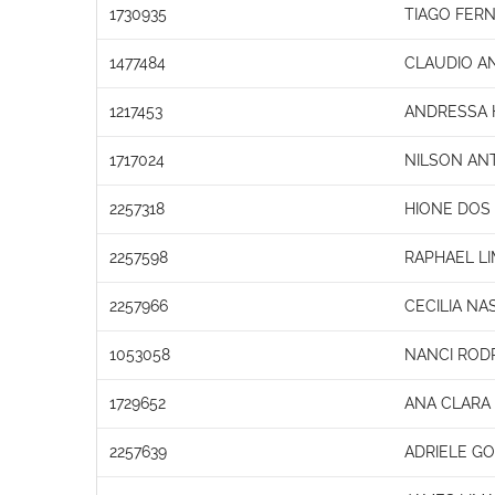
1730935
TIAGO FER
1477484
CLAUDIO A
1217453
ANDRESSA 
1717024
NILSON ANT
2257318
HIONE DOS
2257598
RAPHAEL L
2257966
CECILIA NA
1053058
NANCI ROD
1729652
ANA CLARA
2257639
ADRIELE G