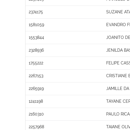
2374175
SUZANE AT
1581059
EVANDRO F
1553844
JOANITO DE
2328936
JENILDA BA
1755222
FELIPE CAS
2267153
CRISTIANE 
2265919
JAMILLE DA
1241198
TAYANE CER
2160310
PAULO RICA
2257968
TAIANE OLI