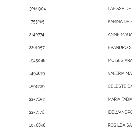
3066904
LARISSE DE 
1755265
KARINA DE 
2140774
ANNE MAGAL
2261057
EVANDRO SI
1945088
MOISES AR
1496679
VALERIA M
1591709
CELESTE DA
2257657
MARIA FABI
2257476
IDELVANDRO
1046848
ROSILDA S