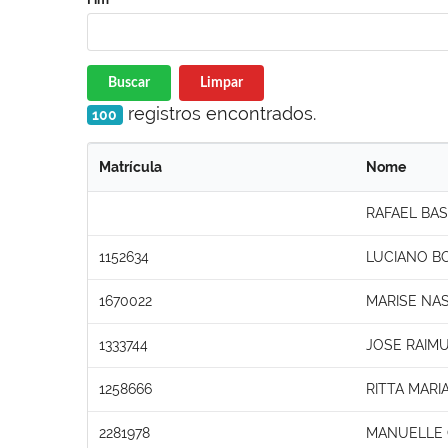
Buscar
Limpar
registros encontrados.
100
Matrícula
Nome
RAFAEL BA
1152634
LUCIANO B
1670022
MARISE NA
1333744
JOSE RAIM
1258666
RITTA MARI
2281978
MANUELLE