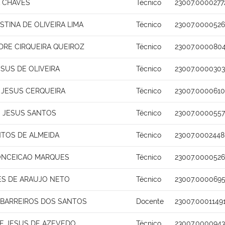
A CHAVES
Técnico
23007.0000277
STINA DE OLIVEIRA LIMA
Técnico
23007.0000526
DRE CIRQUEIRA QUEIROZ
Técnico
23007.0000804
SUS DE OLIVEIRA
Técnico
23007.0000303
 JESUS CERQUEIRA
Técnico
23007.0000610
 JESUS SANTOS
Técnico
23007.0000557
NTOS DE ALMEIDA
Técnico
23007.0002448
ONCEICAO MARQUES
Técnico
23007.0000526
ES DE ARAUJO NETO
Técnico
23007.0000695
 BARREIROS DOS SANTOS
Docente
23007.0001149
E JESUS DE AZEVEDO
Técnico
23007.0000943