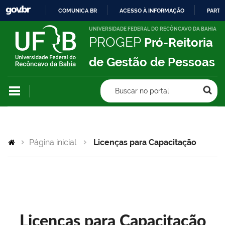
COMUNICA BR
ACESSO À INFORMAÇÃO
PARTI
IR
UNIVERSIDADE FEDERAL DO RECÔNCAVO DA BAHIA
PROGEP
Pró-Reitoria
PARA
O
de Gestão de Pessoas
CONTEÚDO
Buscar no portal
Página inicial
Licenças para Capacitação
Licenças para Capacitação