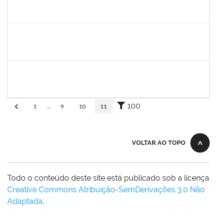
aida
30/11/-0001
30/11/-0001
Concluído
fabricio mor
30/11/-0001
30/11/-0001
Concluído
adriele
30/11/-0001
30/11/-0001
Concluído
100
1
...
9
10
11
VOLTAR AO TOPO
Todo o conteúdo deste site está publicado sob a licença
Creative Commons Atribuição-SemDerivações 3.0 Não
Adaptada
.