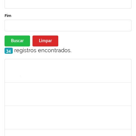
Fim
Buscar
Limpar
registros encontrados.
34
Matrícula
Nome
Cargo
Processo
Início
Fim
Status
1558340
Priscila Carvalho Lopes
Técnico
23007.032350/2018-12
07/01/2019
06/03/2019
Concluído
1132994
JANAINE ZDEBSKI DA SILVA
Docente
23007.00020181/2023-21
04/03/2024
01/06/0202
Concluído