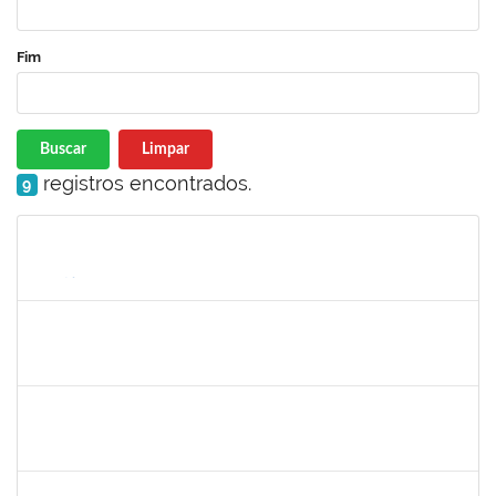
Fim
Buscar
Limpar
registros encontrados.
9
Matrícula
Nome
Cargo
Processo
Início
Fim
Status
frederico
30/11/-0001
30/11/-0001
Concluído
patrcia
30/11/-0001
30/11/-0001
Concluído