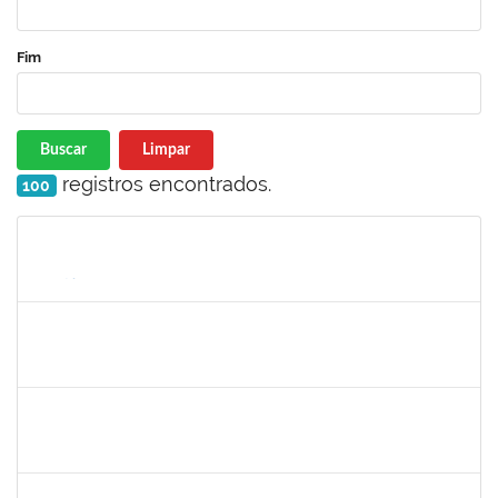
Fim
Buscar
Limpar
registros encontrados.
100
Matrícula
Nome
Cargo
Processo
Início
Fim
Status
1046848
ROSILDA SANTANA DOS SANTOS
Técnico
23007.00007046/2025-28
05/05/2025
03/06/2025
Concluído
2257473
LUCIANO CERQUEIRA DOS SANTOS
Técnico
23007.00017865/2024-82
03/03/2025
01/06/2025
Concluído