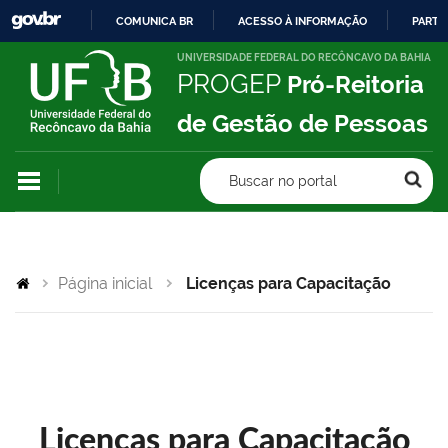
COMUNICA BR
ACESSO À INFORMAÇÃO
PARTI
IR
UNIVERSIDADE FEDERAL DO RECÔNCAVO DA BAHIA
PROGEP
Pró-Reitoria
PARA
O
de Gestão de Pessoas
CONTEÚDO
Buscar no portal
Página inicial
Licenças para Capacitação
Licenças para Capacitação