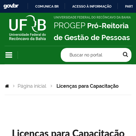
COMUNICA BR
ACESSO À INFORMAÇÃO
PARTI
IR
UNIVERSIDADE FEDERAL DO RECÔNCAVO DA BAHIA
PROGEP
Pró-Reitoria
PARA
O
de Gestão de Pessoas
CONTEÚDO
Buscar no portal
Página inicial
Licenças para Capacitação
Licenças para Capacitação