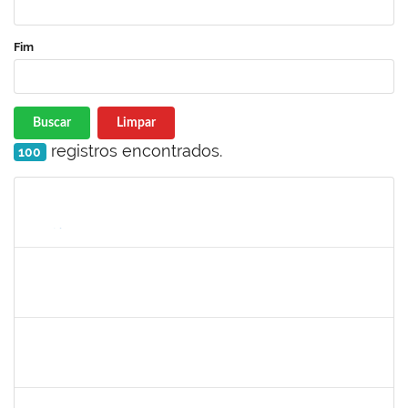
Fim
Buscar
Limpar
registros encontrados.
100
Matrícula
Nome
Cargo
Processo
Início
Fim
Status
1752965
DANILO MAIA DE SANTANA
Técnico
23007.00016563/2024-25
14/10/2024
01/11/2024
Concluído
2128398
FRANCISCA HELENA MARQUES
Docente
23007.00008645/2024-23
02/08/2024
01/11/2024
Concluído