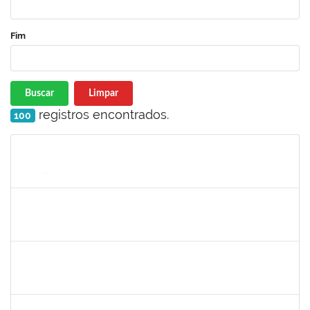
Fim
Buscar
Limpar
registros encontrados.
100
Matrícula
Nome
Cargo
Processo
Início
Fim
Status
1162621
WILLIAM OLIVEIRA SILVA SANTOS
Técnico
23007.00012085/2025-66
18/02/2026
27/03/2026
Concluído
2257315
MAURICIO DE NANTES RAMOS
Técnico
23007.00024384/2025-24
23/02/2026
22/03/2026
Concluído