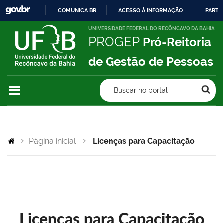
COMUNICA BR
ACESSO À INFORMAÇÃO
PARTI
IR
UNIVERSIDADE FEDERAL DO RECÔNCAVO DA BAHIA
PROGEP
Pró-Reitoria
PARA
O
de Gestão de Pessoas
CONTEÚDO
Buscar no portal
Página inicial
Licenças para Capacitação
Licenças para Capacitação