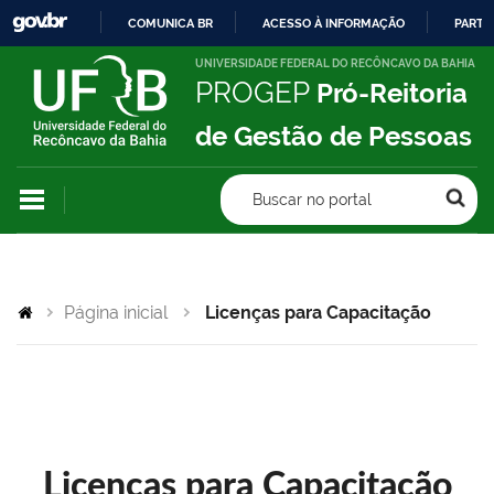
COMUNICA BR
ACESSO À INFORMAÇÃO
PARTI
IR
UNIVERSIDADE FEDERAL DO RECÔNCAVO DA BAHIA
PROGEP
Pró-Reitoria
PARA
O
de Gestão de Pessoas
CONTEÚDO
Buscar no portal
Página inicial
Licenças para Capacitação
Licenças para Capacitação