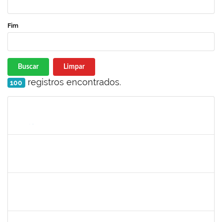
Fim
Buscar
Limpar
registros encontrados.
100
Matrícula
Nome
Cargo
Processo
Início
Fim
Status
1277688
SILAS FERREIRA ALVES
Técnico
23007.00028353/2022-55
02/01/2023
16/01/2023
Concluído
1727482
KILDER LEITE RIBEIRO
Docente
23007.00020428/2023-45
15/10/2023
12/01/2023
Concluído