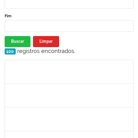
Fim
Buscar
Limpar
registros encontrados.
100
Matrícula
Nome
Cargo
Processo
Início
Fim
Status
1786957
KAIO OLIVEIRA GOMES
Técnico
23007.00019393/2022-57
03/11/2022
02/12/2022
Concluído
1754498
RENATA CONCEICAO DOS SANTOS
Técnico
23007.00022945/2022-86
16/11/2022
30/11/2022
Concluído