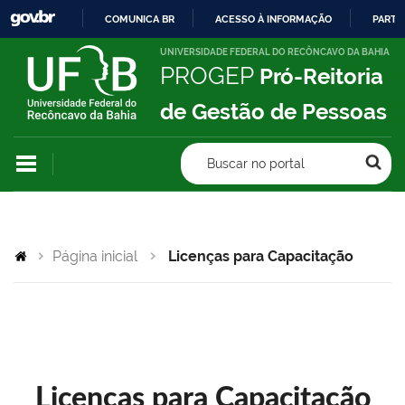
COMUNICA BR
ACESSO À INFORMAÇÃO
PARTI
IR
UNIVERSIDADE FEDERAL DO RECÔNCAVO DA BAHIA
PROGEP
Pró-Reitoria
PARA
O
de Gestão de Pessoas
CONTEÚDO
Buscar no portal
Página inicial
Licenças para Capacitação
Licenças para Capacitação