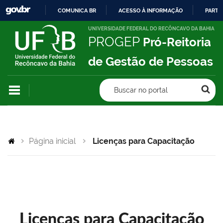
COMUNICA BR
ACESSO À INFORMAÇÃO
PARTI
IR
UNIVERSIDADE FEDERAL DO RECÔNCAVO DA BAHIA
PROGEP
Pró-Reitoria
PARA
O
de Gestão de Pessoas
CONTEÚDO
Buscar no portal
Página inicial
Licenças para Capacitação
Licenças para Capacitação