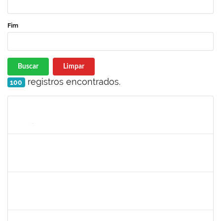
Fim
Buscar
Limpar
registros encontrados.
100
Matrícula
Nome
Cargo
Processo
Início
Fim
Status
1774702
ANTONIO PEREIRA NETO
Técnico
23007.00018233/2022-46
01/09/2022
30/11/2022
Concluído
1760100
CARLANE COSTA DIAS FEITOSA
Técnico
23007.00009828/2022-98
31/10/2022
14/11/2022
Concluído