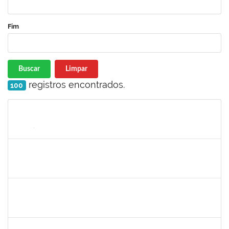
Fim
Buscar
Limpar
registros encontrados.
100
Matrícula
Nome
Cargo
Processo
Início
Fim
Status
1996431
ROSANGELA SANTOS LIMA
Técnico
23007.00018133/2022-30
19/09/2022
14/10/2022
Concluído
1652050
GILDASIO GOMES DE OLIVEIRA
Técnico
23007.00017750/2022-89
13/09/2022
12/10/2022
Concluído