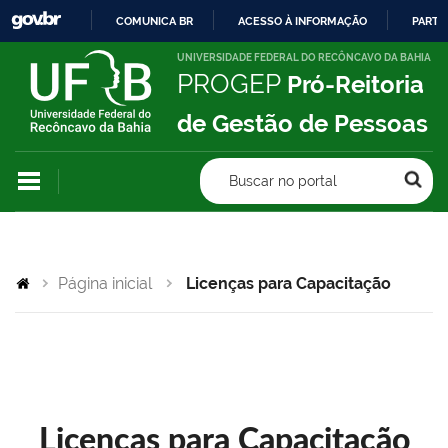
COMUNICA BR
ACESSO À INFORMAÇÃO
PARTI
IR
UNIVERSIDADE FEDERAL DO RECÔNCAVO DA BAHIA
PROGEP
Pró-Reitoria
PARA
O
de Gestão de Pessoas
CONTEÚDO
Buscar no portal
Página inicial
Licenças para Capacitação
Licenças para Capacitação