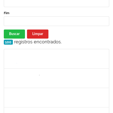
Fim
Buscar
Limpar
registros encontrados.
100
Matrícula
Nome
Cargo
Processo
Início
Fim
Status
2157022
ROMUALDO ANDRÉ DA COSTA
Técnico
23007.00015974/2021-29
30/08/2021
24/09/2021
Concluído
1610901
LUCIANA SOUZA OLIVEIRA
Técnico
23007.00004135/2021-67
02/08/2021
31/08/2021
Concluído