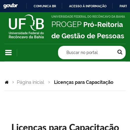
COMUNICA BR
ACESSO À INFORMAÇÃO
PARTI
IR
UNIVERSIDADE FEDERAL DO RECÔNCAVO DA BAHIA
PROGEP
Pró-Reitoria
PARA
O
de Gestão de Pessoas
CONTEÚDO
Buscar no portal
Página inicial
Licenças para Capacitação
Licenças para Capacitação