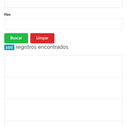
Fim
Buscar
Limpar
registros encontrados.
100
Matrícula
Nome
Cargo
Processo
Início
Fim
Status
1615408
ANDERON MELHOR MIRANDA
Docente
23007.00018726/2020-30
11/01/2021
10/04/2021
Concluído
1573301
JOMARA SILVA DOS SANTOS SOUZA
Técnico
23007.00018038/2019-82
01/02/2021
02/03/2021
Concluído