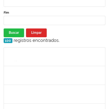
Fim
Buscar
Limpar
registros encontrados.
100
Matrícula
Nome
Cargo
Processo
Início
Fim
Status
1216603
JOSE MARCELO DANTAS DOS REIS
Docente
23007.0030482/2019-05
02/05/2020
01/08/2020
Concluído
1887545
Carolina Yamamoto Santos Martins
Técnico
23007.00022219/2019-06
22/06/2020
21/07/2020
Concluído