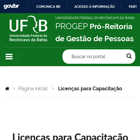
COMUNICA BR
ACESSO À INFORMAÇÃO
PARTI
IR
UNIVERSIDADE FEDERAL DO RECÔNCAVO DA BAHIA
PROGEP
Pró-Reitoria
PARA
O
de Gestão de Pessoas
CONTEÚDO
Buscar no portal
Página inicial
Licenças para Capacitação
Licenças para Capacitação