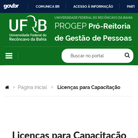
COMUNICA BR
ACESSO À INFORMAÇÃO
PARTI
IR
UNIVERSIDADE FEDERAL DO RECÔNCAVO DA BAHIA
PROGEP
Pró-Reitoria
PARA
O
de Gestão de Pessoas
CONTEÚDO
Buscar no portal
Página inicial
Licenças para Capacitação
Licenças para Capacitação