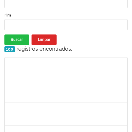
Fim
Buscar
Limpar
registros encontrados.
100
Matrícula
Nome
Cargo
Processo
Início
Fim
Status
2039817
Alan Amorim Pinto
Técnico
23007.00025344/2019-21
17/02/2020
16/03/2020
Concluído
1753216
Acidailza Fernandes Mascarenhas
Técnico
23007.00024428/2019-18
16/12/2019
15/03/2020
Concluído