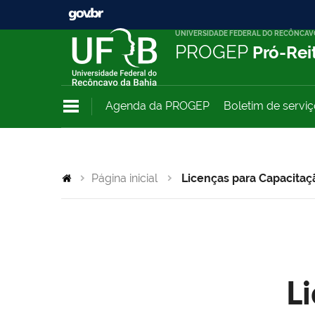
UNIVERSIDADE FEDERAL DO RECÔNCAV
PROGEP
Pró-Rei
Agenda da PROGEP
Boletim de servi
Página inicial
Licenças para Capacitaç
L