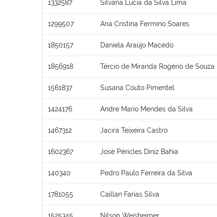
1332587
Silvana Lúcia da Silva Lima
1299507
Ana Cristina Fermino Soares
1850157
Daniela Araújo Macedo
1856918
Tércio de Miranda Rogério de Souza
1561837
Susana Couto Pimentel
1424176
Andre Mario Mendes da Silva
1467312
Jacira Teixeira Castro
1602367
José Péricles Diniz Bahia
140340
Pedro Paulo Ferreira da Silva
1781055
Caillan Farias Silva
1525345
Nilson Weisheimer