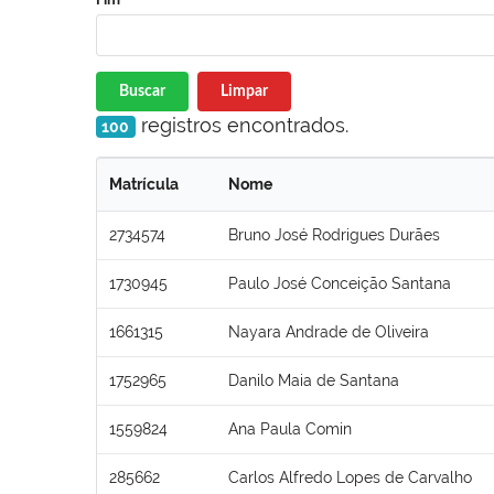
Buscar
Limpar
registros encontrados.
100
Matrícula
Nome
2734574
Bruno José Rodrigues Durães
1730945
Paulo José Conceição Santana
1661315
Nayara Andrade de Oliveira
1752965
Danilo Maia de Santana
1559824
Ana Paula Comin
285662
Carlos Alfredo Lopes de Carvalho