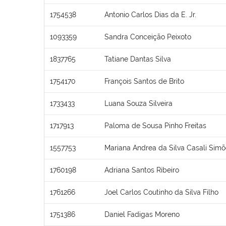
1754538
Antonio Carlos Dias da E. Jr.
1093359
Sandra Conceição Peixoto
1837765
Tatiane Dantas Silva
1754170
François Santos de Brito
1733433
Luana Souza Silveira
1717913
Paloma de Sousa Pinho Freitas
1557753
Mariana Andrea da Silva Casali Sim
1760198
Adriana Santos Ribeiro
1761266
Joel Carlos Coutinho da Silva Filho
1751386
Daniel Fadigas Moreno